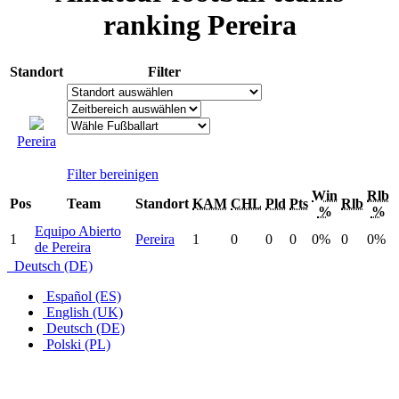
ranking Pereira
Standort
Filter
Pereira
Filter bereinigen
Win
Rlb
Pos
Team
Standort
KAM
CHL
Pld
Pts
Rlb
%
%
Equipo Abierto
1
Pereira
1
0
0
0
0%
0
0%
de Pereira
Deutsch (DE)
Español (ES)
English (UK)
Deutsch (DE)
Polski (PL)