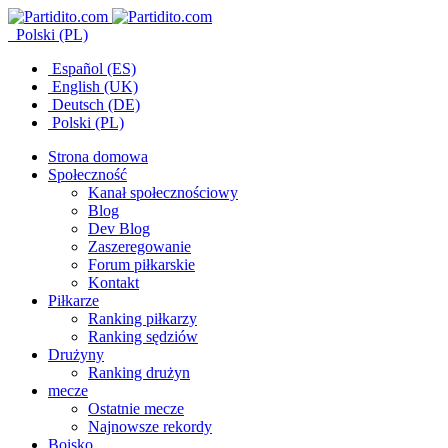
Polski (PL)
Español (ES)
English (UK)
Deutsch (DE)
Polski (PL)
Strona domowa
Społeczność
Kanał społecznościowy
Blog
Dev Blog
Zaszeregowanie
Forum piłkarskie
Kontakt
Piłkarze
Ranking piłkarzy
Ranking sędziów
Drużyny
Ranking drużyn
mecze
Ostatnie mecze
Najnowsze rekordy
Boisko