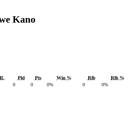
owe Kano
HL
Pld
Pts
Win %
Rlb
Rlb %
0
0
0%
0
0%