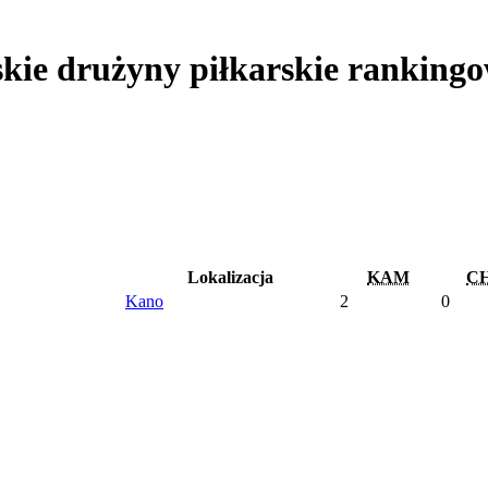
kie drużyny piłkarskie ranking
Lokalizacja
KAM
C
Kano
2
0