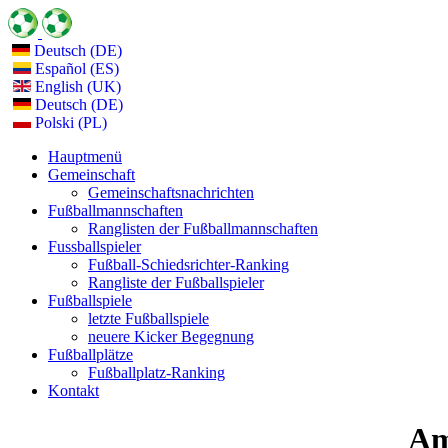
Deutsch (DE)
Español (ES)
English (UK)
Deutsch (DE)
Polski (PL)
Hauptmenü
Gemeinschaft
Gemeinschaftsnachrichten
Fußballmannschaften
Ranglisten der Fußballmannschaften
Fussballspieler
Fußball-Schiedsrichter-Ranking
Rangliste der Fußballspieler
Fußballspiele
letzte Fußballspiele
neuere Kicker Begegnung
Fußballplätze
Fußballplatz-Ranking
Kontakt
Am