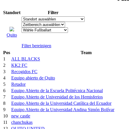
Standort
Filter
Quito
Filter bereinigen
Pos
Team
1
ALL BLACKS
2
KK2 FC
3
Recogidos FC
4
Equipo abierto de Quito
5
Retador
6
Equipo Abierto de la Escuela Politécnica Nacional
7
Equipo Abierto de Universidad de los Hemisferios
8
Equipo Abierto de la Universidad Católica del Ecuador
9
Equipo Abierto de la Universidad Andina Simón Bolívar
10
new castle
11
chanchukas
12
QUITO UNITED