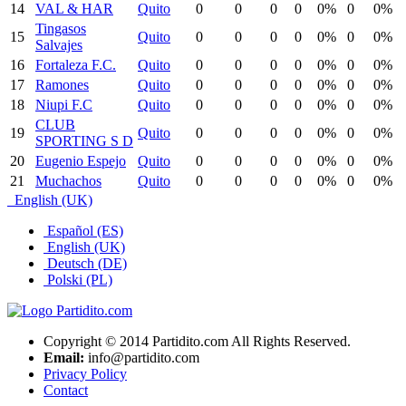
14
VAL & HAR
Quito
0
0
0
0
0%
0
0%
Tingasos
15
Quito
0
0
0
0
0%
0
0%
Salvajes
16
Fortaleza F.C.
Quito
0
0
0
0
0%
0
0%
17
Ramones
Quito
0
0
0
0
0%
0
0%
18
Niupi F.C
Quito
0
0
0
0
0%
0
0%
CLUB
19
Quito
0
0
0
0
0%
0
0%
SPORTING S D
20
Eugenio Espejo
Quito
0
0
0
0
0%
0
0%
21
Muchachos
Quito
0
0
0
0
0%
0
0%
English (UK)
Español (ES)
English (UK)
Deutsch (DE)
Polski (PL)
Copyright © 2014 Partidito.com All Rights Reserved.
Email:
info@partidito.com
Privacy Policy
Contact