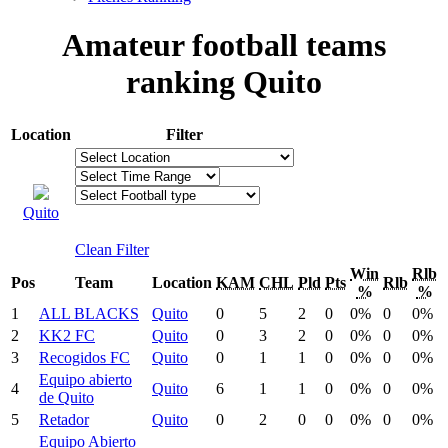
Amateur football teams
ranking Quito
Location
Filter
Quito
Clean Filter
Win
Rlb
Pos
Team
Location
KAM
CHL
Pld
Pts
Rlb
%
%
1
ALL BLACKS
Quito
0
5
2
0
0%
0
0%
2
KK2 FC
Quito
0
3
2
0
0%
0
0%
3
Recogidos FC
Quito
0
1
1
0
0%
0
0%
Equipo abierto
4
Quito
6
1
1
0
0%
0
0%
de Quito
5
Retador
Quito
0
2
0
0
0%
0
0%
Equipo Abierto