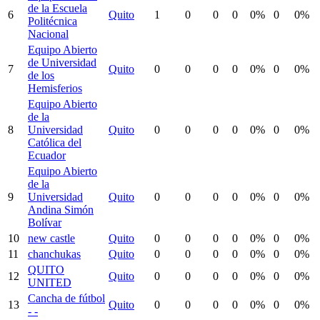
de la Escuela
6
Quito
1
0
0
0
0%
0
0%
Politécnica
Nacional
Equipo Abierto
de Universidad
7
Quito
0
0
0
0
0%
0
0%
de los
Hemisferios
Equipo Abierto
de la
8
Universidad
Quito
0
0
0
0
0%
0
0%
Católica del
Ecuador
Equipo Abierto
de la
9
Universidad
Quito
0
0
0
0
0%
0
0%
Andina Simón
Bolívar
10
new castle
Quito
0
0
0
0
0%
0
0%
11
chanchukas
Quito
0
0
0
0
0%
0
0%
QUITO
12
Quito
0
0
0
0
0%
0
0%
UNITED
Cancha de fútbol
13
Quito
0
0
0
0
0%
0
0%
- -