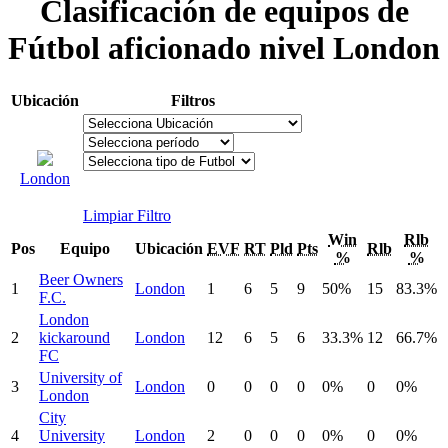
Clasificación de equipos de
Fútbol aficionado nivel London
Ubicación
Filtros
London
Limpiar Filtro
Win
Rlb
Pos
Equipo
Ubicación
EVF
RT
Pld
Pts
Rlb
%
%
Beer Owners
1
London
1
6
5
9
50%
15
83.3%
F.C.
London
2
kickaround
London
12
6
5
6
33.3%
12
66.7%
FC
University of
3
London
0
0
0
0
0%
0
0%
London
City
4
University
London
2
0
0
0
0%
0
0%