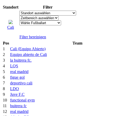
Standort
Filter
Cali
Filter bereinigen
Pos
Team
1
Cali (Equipo Abierto)
2
Equipo abierto de Cali
3
la buitrera fc.
4
LQS
5
real madrid
6
figue gol
7
deportivo cali
8
LDO
9
Juve F.C
10
functional gym
11
buitrera fc
12
real madrid