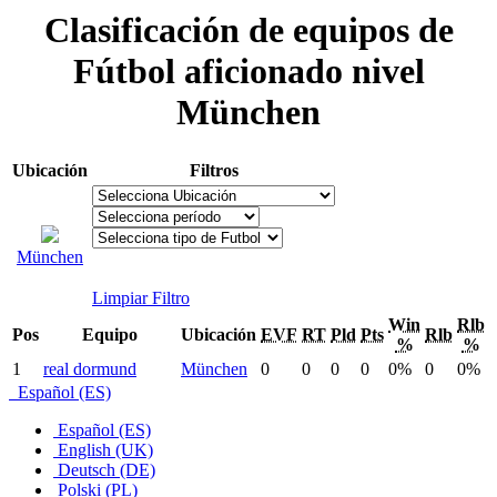
Clasificación de equipos de
Fútbol aficionado nivel
München
Ubicación
Filtros
München
Limpiar Filtro
Win
Rlb
Pos
Equipo
Ubicación
EVF
RT
Pld
Pts
Rlb
%
%
1
real dormund
München
0
0
0
0
0%
0
0%
Español (ES)
Español (ES)
English (UK)
Deutsch (DE)
Polski (PL)