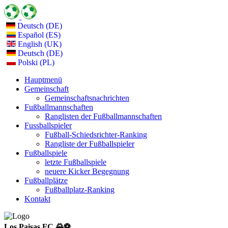
Deutsch (DE)
Español (ES)
English (UK)
Deutsch (DE)
Polski (PL)
Hauptmenü
Gemeinschaft
Gemeinschaftsnachrichten
Fußballmannschaften
Ranglisten der Fußballmannschaften
Fussballspieler
Fußball-Schiedsrichter-Ranking
Rangliste der Fußballspieler
Fußballspiele
letzte Fußballspiele
neuere Kicker Begegnung
Fußballplätze
Fußballplatz-Ranking
Kontakt
Los Paisas FC 🌄⚽