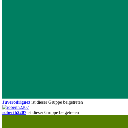
Juverodriguez
ist dieser Gruppe beigetreten
roberth2207
ist dieser Gruppe beigetreten