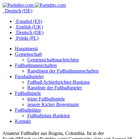
Deutsch (DE)
Español (ES)
English (UK)
Deutsch (DE)
Polski (PL)
Hauptmenü
Gemeinschaft
Gemeinschaftsnachrichten
Fußballmannschaften
Ranglisten der Fußballmannschaften
Fussballspieler
Fußball-Schiedsrichter-Ranking
Rangliste der Fußballspieler
Fußballspiele
letzte Fußballspiele
neuere Kicker Begegnung
Fußballplätze
Fußballplatz-Ranking
Kontakt
Amateur Fußballer aus Bogota, Colombia. Ist in der
FootballMatch.co (Partidito.com) Community aktiv seit August 18,