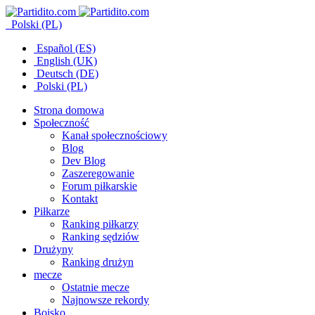
Polski (PL)
Español (ES)
English (UK)
Deutsch (DE)
Polski (PL)
Strona domowa
Społeczność
Kanał społecznościowy
Blog
Dev Blog
Zaszeregowanie
Forum piłkarskie
Kontakt
Piłkarze
Ranking piłkarzy
Ranking sędziów
Drużyny
Ranking drużyn
mecze
Ostatnie mecze
Najnowsze rekordy
Boisko