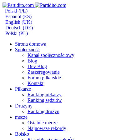
Polski (PL)
Español (ES)
English (UK)
Deutsch (DE)
Polski (PL)
Strona domowa
Społeczność
Kanał społecznościowy
Blog
Dev Blog
Zaszeregowanie
Forum piłkarskie
Kontakt
Piłkarze
Ranking piłkarzy
Ranking sędziów
Drużyny
Ranking drużyn
mecze
Ostatnie mecze
Najnowsze rekordy
Boisko
Klasyfikacja wysokości